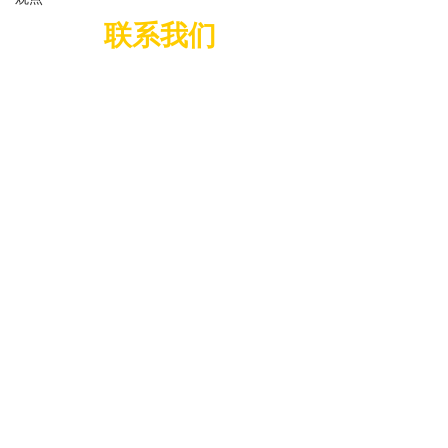
联系我们
我们每周五晚上6-8点
在 USC Univerisity Religious
Center(URC)102房间聚会，欢迎你加入
我们！
联系我们：
agfcefc@usc.edu
©2021 南加州大学奇异恩典团契